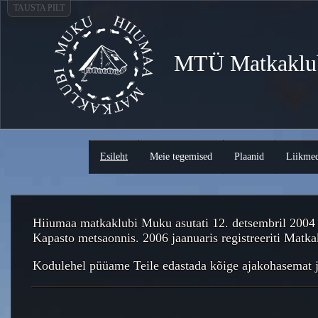
TAUSTA PILT
MTÜ Matkaklu
Esileht
Meie tegemised
Plaanid
Liikme
Hiiumaa matkaklubi Muku asutati 12. detsembril 2004 
Kapasto metsaonnis. 2006 jaanuaris registreeriti Ma
Kodulehel püüame Teile edastada kõige ajakohasemat j